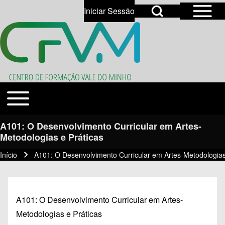
Open Sidebar Mai
Open Search Block
Iniciar Sessão
User account menu
Open login dialog
Search
Toggle main menu
Temas
Close search
A101: O Desenvolvimento Curricular em Artes-
Metodologias e Práticas
Início
A101: O Desenvolvimento Curricular em Artes-Metodologias
Navegação estrutural
A101: O Desenvolvimento Curricular em Artes-
Metodologias e Práticas