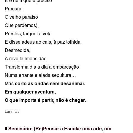
E é nela que é preciso
Procurar
O velho paraíso
Que perdemos).
Prestes, larguei a vela
E disse adeus ao cais, à paz tolhida.
Desmedida,
A revolta imensidão
Transforma dia a dia a embarcação
Numa errante e alada sepultura…
Mas
corto as ondas sem desanimar.
Em qualquer aventura,
O que importa é partir, não é chegar
.
Ler mais
sobre Mensagem Final Ano Letivo
II Seminário: (Re)Pensar a Escola: uma arte, um