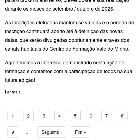
durante os meses de setembro / outubro de 2026.
As inscrições efetuadas mantêm-se válidas e o período de
inscrição continuará aberto até à definição das novas
datas, que serão divulgadas oportunamente através dos
canais habituais do Centro de Formação Vale do Minho.
Agradecemos o interesse demonstrado nesta ação de
formação e contamos com a participação de todos na sua
futura edição!
Ler mais
sobre AF25-T1: Organização e Gestão de Bibliotecas adiada para 
Página atual
1
Page
2
Page
3
Page
4
Page
5
Page
6
Page
7
Page
8
Paginação
Page
9
…
Próxima página
Seguinte ›
Última página
Fim »