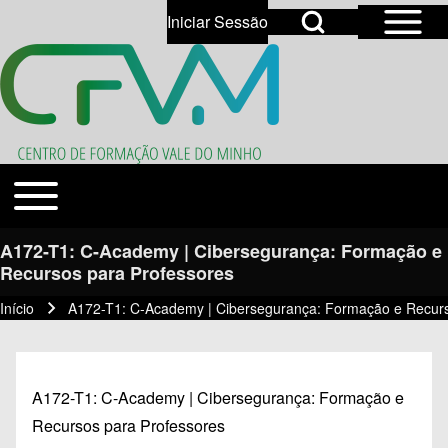
Open Sidebar Mai
Open Search Block
Iniciar Sessão
User account menu
Open login dialog
Search
Toggle main menu
Temas
Close search
A172-T1: C-Academy | Cibersegurança: Formação e
Recursos para Professores
Início
A172-T1: C-Academy | Cibersegurança: Formação e Recurs
Navegação estrutural
A172-T1: C-Academy | Cibersegurança: Formação e
Recursos para Professores