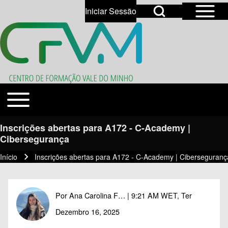
Open Sidebar Mai
Open Search Block
Iniciar Sessão
User account menu
Open login dialog
Search
Toggle main menu
Temas
Close search
Inscrições abertas para A172 - C-Academy |
Cibersegurança
Início
Inscrições abertas para A172 - C-Academy | Ciberseguranç
Navegação estrutural
Por
Ana Carolina F…
| 9:21 AM WET, Ter
Dezembro 16, 2025