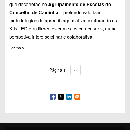
que decorrerão no
Agrupamento de Escolas do
Concelho de Caminha
– pretende valorizar
metodologias de aprendizagem ativa, explorando os
Kits LED em diferentes contextos curriculares, numa
perspetiva interdisciplinar e colaborativa.
Ler mais
sobre Laboratórios de Educação Digital-LED
Página 1
Próxima página
››
Paginação