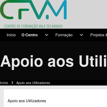
Search
Início
O Centro
Formação
Projetos 
Temas
O Centro sub-navigation
Formação sub-
Close search
Apoio aos Util
Início
Apoio aos Utilizadores
Navegação estrutural
Apoio aos Utilizadores