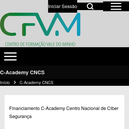
Open Sidebar Mai
Open Search Block
Iniciar Sessão
User account menu
Open login dialog
Search
Toggle main menu
Temas
Close search
C-Academy CNCS
Início
C-Academy CNCS
Navegação estrutural
Financiamento C-Academy Centro Nacional de Ciber
Segurança