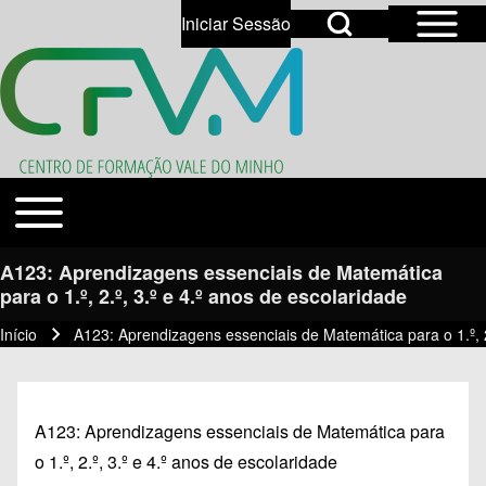
Open Sidebar Mai
Open Search Block
Iniciar Sessão
User account menu
Open login dialog
Search
Toggle main menu
Temas
Close search
A123: Aprendizagens essenciais de Matemática
para o 1.º, 2.º, 3.º e 4.º anos de escolaridade
Início
A123: Aprendizagens essenciais de Matemática para o 1.º, 2
Navegação estrutural
A123: Aprendizagens essenciais de Matemática para
o 1.º, 2.º, 3.º e 4.º anos de escolaridade