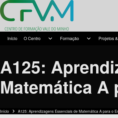
Search
Início
O Centro
Formação
Projetos &
Temas
O Centro sub-navigation
Formação sub-n
Close search
A125: Aprendi
Matemática A 
Início
A125: Aprendizagens Essenciais de Matemática A para o E