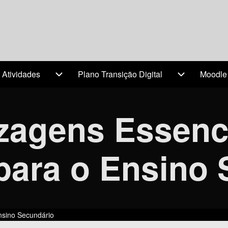
 Atividades
Plano Transição Digital
Moodle
(opens 
avigation
Projetos & Atividades sub-navigation
Plano Transi
zagens Essenc
para o Ensino 
nsino Secundário