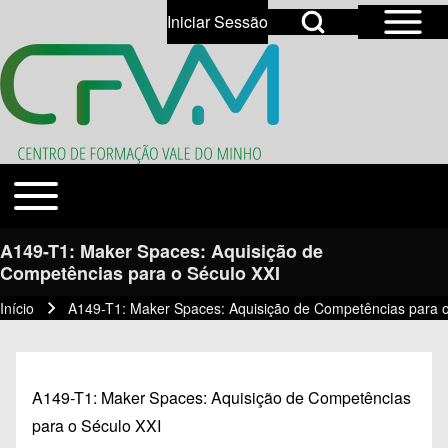
Open Sidebar Mai
Open Search Block
Iniciar Sessão
User account menu
Open login dialog
Search
Toggle main menu
Temas
Close search
A149-T1: Maker Spaces: Aquisição de
Competências para o Século XXI
Início
A149-T1: Maker Spaces: Aquisição de Competências para o
Navegação estrutural
A149-T1: Maker Spaces: Aquisição de Competências
para o Século XXI