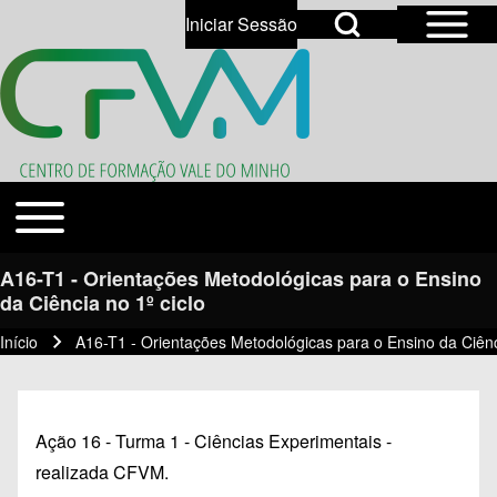
Open Sidebar Mai
Open Search Block
Iniciar Sessão
User account menu
Open login dialog
Search
Toggle main menu
Temas
Close search
A16-T1 - Orientações Metodológicas para o Ensino
da Ciência no 1º ciclo
Início
A16-T1 - Orientações Metodológicas para o Ensino da Ciênci
Navegação estrutural
Ação 16 - Turma 1 - Ciências Experimentais -
realizada CFVM.