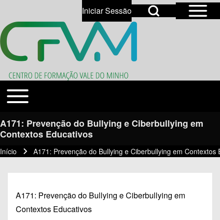
Open Sidebar Mai
Open Search Block
Iniciar Sessão
User account menu
Open login dialog
Search
Toggle main menu
Temas
Close search
A171: Prevenção do Bullying e Ciberbullying em
Contextos Educativos
Início
A171: Prevenção do Bullying e Ciberbullying em Contextos 
Navegação estrutural
A171: Prevenção do Bullying e Ciberbullying em
Contextos Educativos