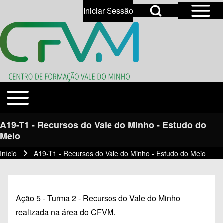
Open Sidebar Mai
Open Search Block
Iniciar Sessão
User account menu
Open login dialog
Search
Toggle main menu
Temas
Close search
A19-T1 - Recursos do Vale do Minho - Estudo do
Meio
Início
A19-T1 - Recursos do Vale do Minho - Estudo do Meio
Navegação estrutural
Ação 5 - Turma 2 - Recursos do Vale do Minho
realizada na área do CFVM.