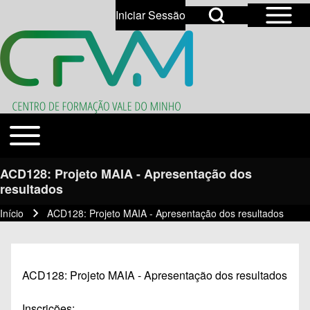
Open Sidebar Mai
Open Search Block
Iniciar Sessão
User account menu
Open login dialog
Search
Toggle main menu
Temas
Close search
ACD128: Projeto MAIA - Apresentação dos
resultados
Início
ACD128: Projeto MAIA - Apresentação dos resultados
Navegação estrutural
ACD128: Projeto MAIA - Apresentação dos resultados
Inscrições