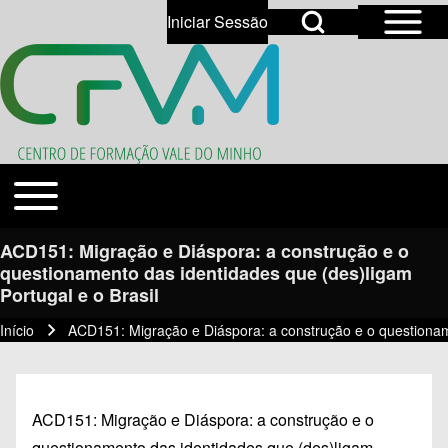
Open Sidebar Mai
Open Search Block
Iniciar Sessão
User account menu
Open login dialog
Search
Toggle main menu
Temas
Close search
ACD151: Migração e Diáspora: a construção e o
questionamento das identidades que (des)ligam
Portugal e o Brasil
Início
ACD151: Migração e Diáspora: a construção e o questioname
Navegação estrutural
ACD151: Migração e Diáspora: a construção e o
questionamento das identidades que (des)ligam