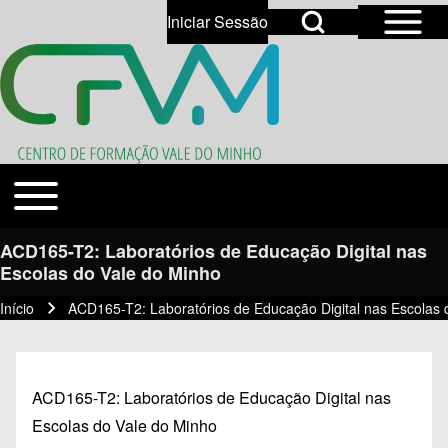
Open Sidebar Mai
Open Search Block
Iniciar Sessão
User account menu
Open login dialog
Search
Toggle main menu
Temas
Close search
ACD165-T2: Laboratórios de Educação Digital nas
Escolas do Vale do Minho
Início
ACD165-T2: Laboratórios de Educação Digital nas Escolas 
Navegação estrutural
ACD165-T2: Laboratórios de Educação Digital nas
Escolas do Vale do Minho