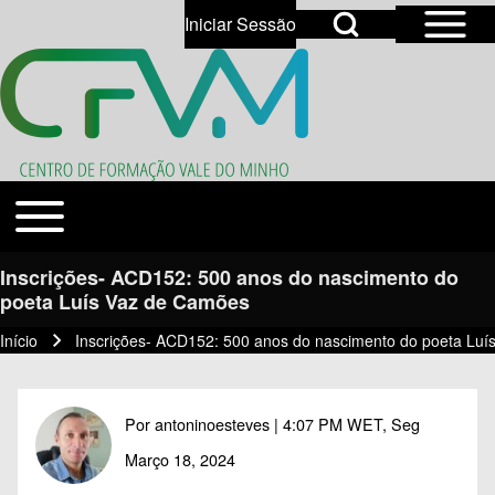
Open Sidebar Mai
Open Search Block
Iniciar Sessão
User account menu
Open login dialog
Search
Toggle main menu
Temas
Close search
Inscrições- ACD152: 500 anos do nascimento do
poeta Luís Vaz de Camões
Início
Inscrições- ACD152: 500 anos do nascimento do poeta Lu
Navegação estrutural
Por
antoninoesteves
| 4:07 PM WET, Seg
Março 18, 2024