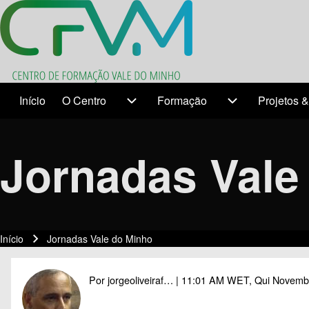
Search
Início
O Centro
Formação
Projetos &
Temas
O Centro sub-navigation
Formação sub-n
Close search
Jornadas Vale
Início
Jornadas Vale do Minho
Navegação estrutural
Por
jorgeoliveiraf…
| 11:01 AM WET, Qui Novemb