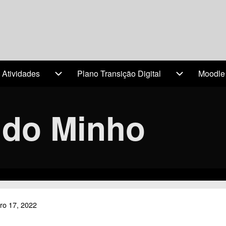
 Atividades
Plano Transição Digital
Moodle
(opens 
avigation
Projetos & Atividades sub-navigation
Plano Transi
 do Minho
ro 17, 2022