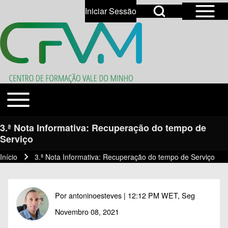
Open Sidebar Mai
Open Search Block
Iniciar Sessão
User account menu
Open login dialog
Search
Toggle main menu
Temas
Close search
3.ª Nota Informativa: Recuperação do tempo de
Serviço
Início
3.ª Nota Informativa: Recuperação do tempo de Serviço
Navegação estrutural
Por
antoninoesteves
| 12:12 PM WET, Seg
Novembro 08, 2021