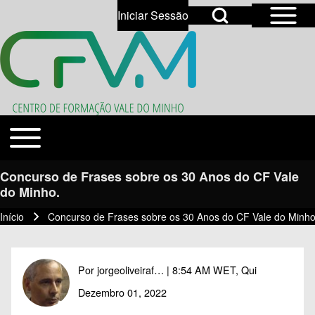
Open Sidebar Mai
Open Search Block
Iniciar Sessão
User account menu
Open login dialog
Search
Toggle main menu
Temas
Close search
Concurso de Frases sobre os 30 Anos do CF Vale
do Minho.
Início
Concurso de Frases sobre os 30 Anos do CF Vale do Minho
Navegação estrutural
Por
jorgeoliveiraf…
| 8:54 AM WET, Qui
Dezembro 01, 2022