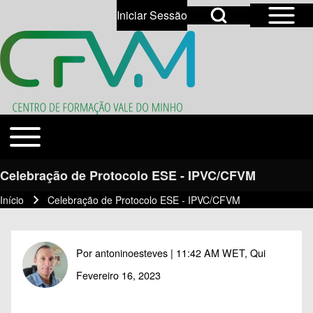
Open Sidebar Mai
Open Search Block
Iniciar Sessão
User account menu
Open login dialog
Search
Toggle main menu
Temas
Close search
Celebração de Protocolo ESE - IPVC/CFVM
Início
Celebração de Protocolo ESE - IPVC/CFVM
Navegação estrutural
Por
antoninoesteves
| 11:42 AM WET, Qui
Fevereiro 16, 2023