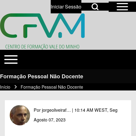
Open Sidebar Mai
Open Search Block
Iniciar Sessão
User account menu
Open login dialog
Search
Toggle main menu
Temas
Close search
Formação Pessoal Não Docente
Início
Formação Pessoal Não Docente
Navegação estrutural
Por
jorgeoliveiraf…
| 10:14 AM WEST, Seg
Agosto 07, 2023