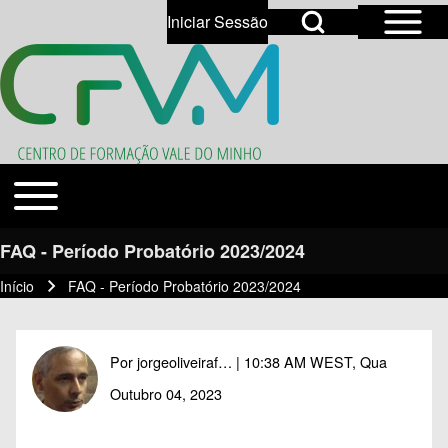
Open Sidebar Mai
Open Search Block
Iniciar Sessão
User account menu
Open login dialog
Search
Toggle main menu
Temas
Close search
FAQ - Período Probatório 2023/2024
Início
FAQ - Período Probatório 2023/2024
Navegação estrutural
Por
jorgeoliveiraf…
| 10:38 AM WEST, Qua
Outubro 04, 2023