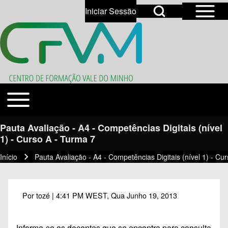
Open Sidebar Mai
Open Search Block
Iniciar Sessão
User account menu
Open login dialog
Search
Toggle main menu
Temas
Close search
Pauta Avaliação - A4 - Competências Digitais (nível
1) - Curso A - Turma 7
Início
Pauta Avaliação - A4 - Competências Digitais (nível 1) - Cu
Navegação estrutural
Por
tozé
| 4:41 PM WEST, Qua Junho 19, 2013
Informa-se os docentes que se encontra para consulta