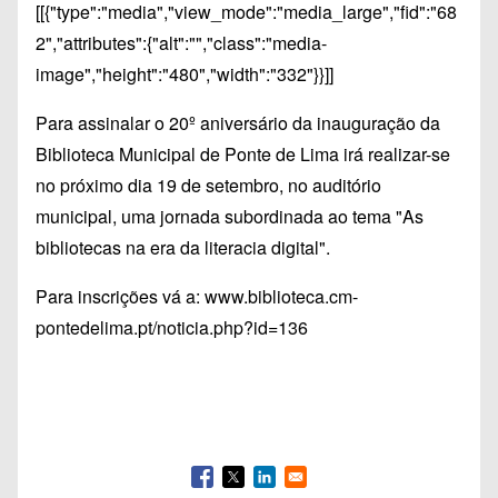
[[{"type":"media","view_mode":"media_large","fid":"68
2","attributes":{"alt":"","class":"media-
image","height":"480","width":"332"}}]]
Para assinalar o 20º aniversário da inauguração da
Biblioteca Municipal de Ponte de Lima irá realizar-se
no próximo dia 19 de setembro, no auditório
municipal, uma jornada subordinada ao tema "As
bibliotecas na era da literacia digital".
Para inscrições vá a:
www.biblioteca.cm-
pontedelima.pt/noticia.php?id=136