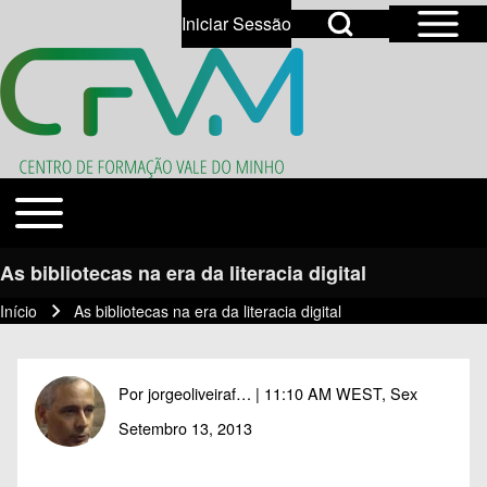
Open Sidebar Mai
Open Search Block
Iniciar Sessão
User account menu
Open login dialog
Search
Toggle main menu
Temas
Close search
As bibliotecas na era da literacia digital
Início
As bibliotecas na era da literacia digital
Navegação estrutural
Por
jorgeoliveiraf…
| 11:10 AM WEST, Sex
Setembro 13, 2013