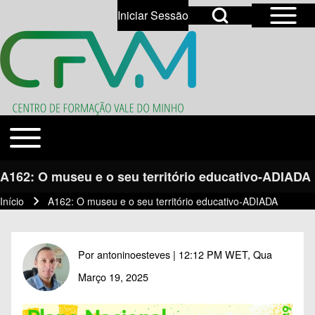
Open Sidebar Mai
Open Search Block
Iniciar Sessão
User account menu
Open login dialog
Search
Toggle main menu
Temas
Close search
A162: O museu e o seu território educativo-ADIADA
Início
A162: O museu e o seu território educativo-ADIADA
Navegação estrutural
Por
antoninoesteves
| 12:12 PM WET, Qua
Março 19, 2025