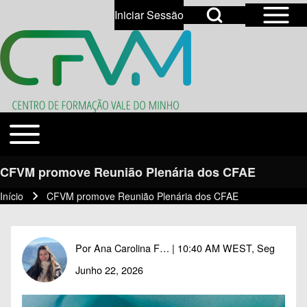
Open Sidebar Mai
Open Search Block
Iniciar Sessão
User account menu
Open login dialog
Search
Toggle main menu
Temas
Close search
CFVM promove Reunião Plenária dos CFAE
Início
CFVM promove Reunião Plenária dos CFAE
Navegação estrutural
Por
Ana Carolina F…
| 10:40 AM WEST, Seg
Junho 22, 2026