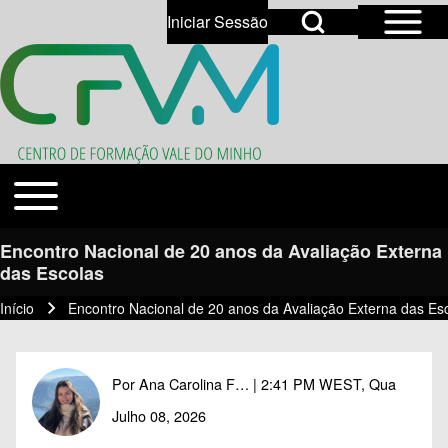
Open Sidebar Mai
Open Search Block
Iniciar Sessão
User account menu
Open login dialog
Search
Toggle main menu
Temas
Close search
Encontro Nacional de 20 anos da Avaliação Externa
das Escolas
Início
Encontro Nacional de 20 anos da Avaliação Externa das Es
Navegação estrutural
Por
Ana Carolina F…
| 2:41 PM WEST, Qua
Julho 08, 2026