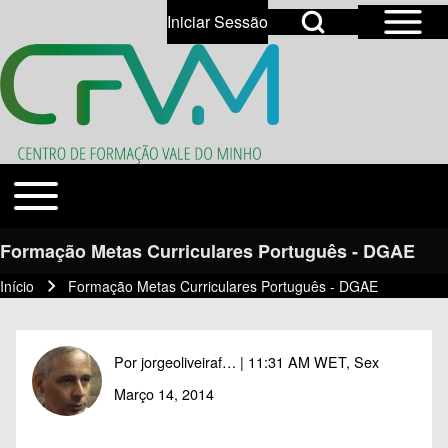
Open Sidebar Mai
Open Search Block
Iniciar Sessão
User account menu
Open login dialog
Search
Toggle main menu
Temas
Close search
Formação Metas Curriculares Português - DGAE
Início
Formação Metas Curriculares Português - DGAE
Navegação estrutural
Por
jorgeoliveiraf…
| 11:31 AM WET, Sex
Março 14, 2014