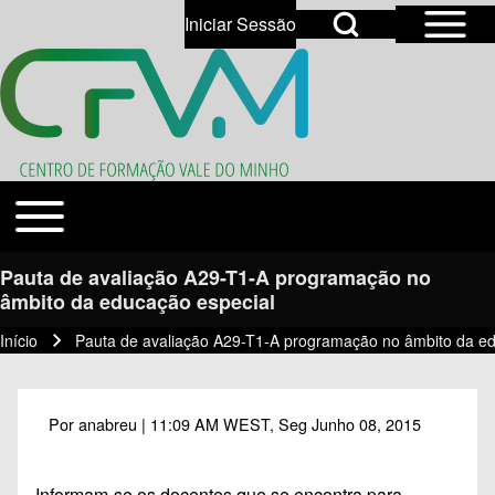
Open Sidebar Mai
Open Search Block
Iniciar Sessão
User account menu
Open login dialog
Search
Toggle main menu
Temas
Close search
Pauta de avaliação A29-T1-A programação no
âmbito da educação especial
Início
Pauta de avaliação A29-T1-A programação no âmbito da ed
Navegação estrutural
Por
anabreu
| 11:09 AM WEST, Seg Junho 08, 2015
Informam-se os docentes que se encontra para