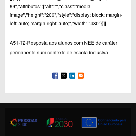
69","attributes":{"alt":"","class":"media-
image","height":"206","style":"display: block; margin-
left: auto; margin-right: auto;","width":"480"}}]]
A51-T2-Resposta aos alunos com NEE de caráter
permanente num contexto de escola inclusiva