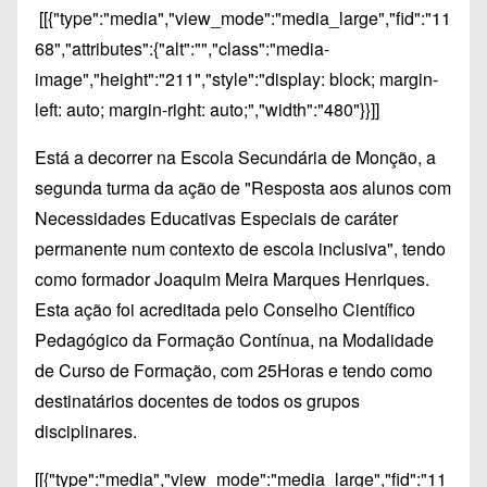
[[{"type":"media","view_mode":"media_large","fid":"11
68","attributes":{"alt":"","class":"media-
image","height":"211","style":"display: block; margin-
left: auto; margin-right: auto;","width":"480"}}]]
Está a decorrer na Escola Secundária de Monção, a
segunda turma da ação de "Resposta aos alunos com
Necessidades Educativas Especiais de caráter
permanente num contexto de escola inclusiva", tendo
como formador Joaquim Meira Marques Henriques.
Esta ação foi acreditada pelo Conselho Científico
Pedagógico da Formação Contínua, na Modalidade
de Curso de Formação, com 25Horas e tendo como
destinatários docentes de todos os grupos
disciplinares.
[[{"type":"media","view_mode":"media_large","fid":"11