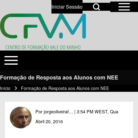
Open Sidebar Mai
Open Search Block
Iniciar Sessão
User account menu
Open login dialog
Search
Toggle main menu
Temas
Close search
Formação de Resposta aos Alunos com NEE
Início
Formação de Resposta aos Alunos com NEE
Navegação estrutural
Por
jorgeoliveiraf…
| 3:54 PM WEST, Qua
Abril 20, 2016