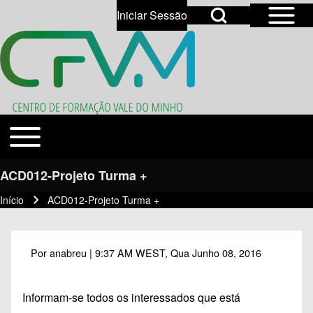
Open Sidebar Mai
Open Search Block
Iniciar Sessão
User account menu
Open login dialog
Search
Toggle main menu
Temas
Close search
ACD012-Projeto Turma +
Início
ACD012-Projeto Turma +
Navegação estrutural
Por
anabreu
| 9:37 AM WEST, Qua Junho 08, 2016
Informam-se todos os interessados que está