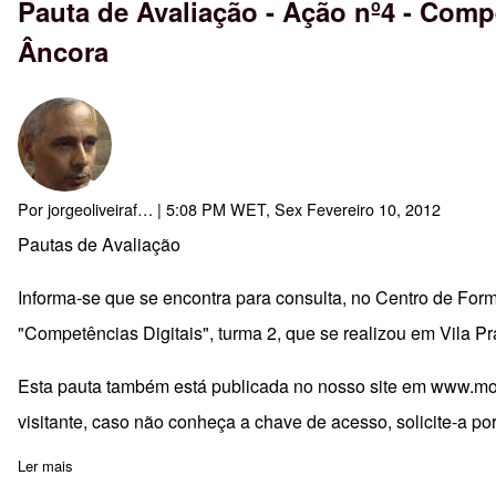
Pauta de Avaliação - Ação nº4 - Compet
Âncora
Por
jorgeoliveiraf…
| 5:08 PM WET, Sex Fevereiro 10, 2012
Pautas de Avaliação
Informa-se que se encontra para consulta, no Centro de For
"Competências Digitais", turma 2, que se realizou em Vila Pr
Esta pauta também está publicada no nosso site em
www.moo
visitante, caso não conheça a chave de acesso, solicite-a po
Ler mais
sobre Pauta de Avaliação - Ação nº4 - Competências Digitais (nív