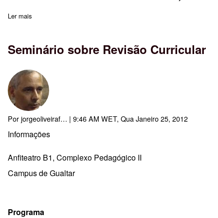
Ler mais
sobre XVIII Jornada Multimédia Ponte...nas Ondas
Seminário sobre Revisão Curricular
Por
jorgeoliveiraf…
| 9:46 AM WET, Qua Janeiro 25, 2012
Informações
Anfiteatro B1, Complexo Pedagógico II
Campus de Gualtar
Programa