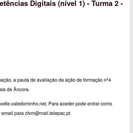
ências Digitais (nível 1) - Turma 2 -
mação, a pauta de avaliação da ação de formação nº4
aia de Âncora.
dle.valedominho.net
. Para aceder pode entrar como
r email para
cfvm@mail.telepac.pt
el 1) - Turma 2 - Âncora