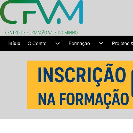
Search
Início
O Centro
Formação
Projetos 
Temas
O Centro sub-navigation
Formação sub-
Close search