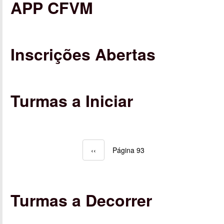
APP CFVM
Inscrições Abertas
Turmas a Iniciar
Página anterior
‹‹
Página 93
Paginação
Turmas a Decorrer