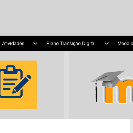
& Atividades
Plano Transição Digital
Moodl
(opens 
navigation
Projetos & Atividades sub-navigation
Plano Transi