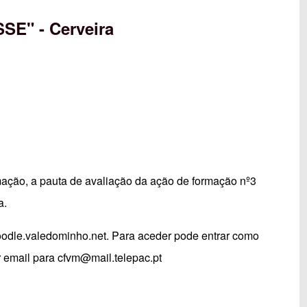
SSE" - Cerveira
mação, a pauta de avaliação da ação de formação nº3
a.
dle.valedominho.net
. Para aceder pode entrar como
r email para
cfvm@mail.telepac.pt