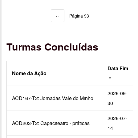
Página anterior
‹‹
Página 93
Paginação
Turmas Concluídas
Data Fim
Nome da Ação
Ordenação a
2026-09-
ACD167-T2: Jornadas Vale do Minho
30
2026-07-
ACD203-T2: Capaciteatro - práticas
14