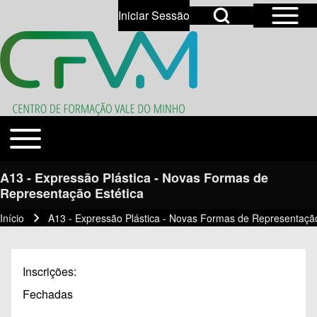
Open Sidebar Mai
Open Search Block
Iniciar Sessão
User account menu
Open login dialog
Search
Toggle main menu
Temas
Close search
A13 - Expressão Plástica - Novas Formas de
Representação Estética
Início
A13 - Expressão Plástica - Novas Formas de Representação
Navegação estrutural
Inscrições
Fechadas