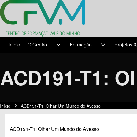
Search
Início
O Centro
Formação
Projetos &
Temas
O Centro sub-navigation
Formação sub-n
Close search
ACD191-T1: O
Início
ACD191-T1: Olhar Um Mundo do Avesso
Navegação estrutural
ACD191-T1: Olhar Um Mundo do Avesso