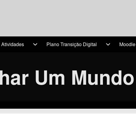
 Atividades
Plano Transição Digital
Moodle
(opens 
avigation
Projetos & Atividades sub-navigation
Plano Transi
lhar Um Mundo