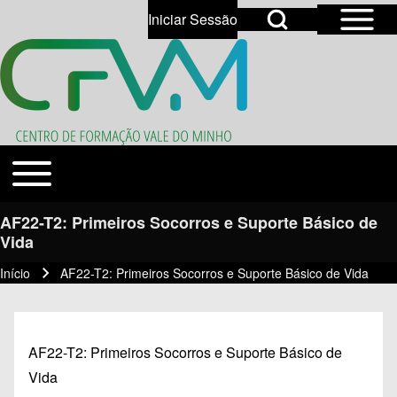
Open Sidebar Mai
Open Search Block
Iniciar Sessão
User account menu
Open login dialog
Search
Toggle main menu
Temas
Close search
AF22-T2: Primeiros Socorros e Suporte Básico de
Vida
Início
AF22-T2: Primeiros Socorros e Suporte Básico de Vida
Navegação estrutural
AF22-T2: Primeiros Socorros e Suporte Básico de
Vida