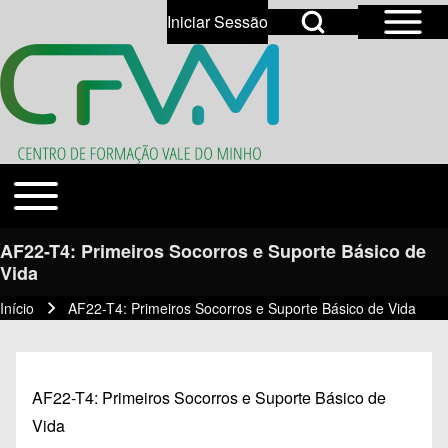
Open Sidebar Mai
Open Search Block
Iniciar Sessão
User account menu
Open login dialog
Search
Toggle main menu
Temas
Close search
AF22-T4: Primeiros Socorros e Suporte Básico de
Vida
Início
AF22-T4: Primeiros Socorros e Suporte Básico de Vida
Navegação estrutural
AF22-T4: Primeiros Socorros e Suporte Básico de
Vida