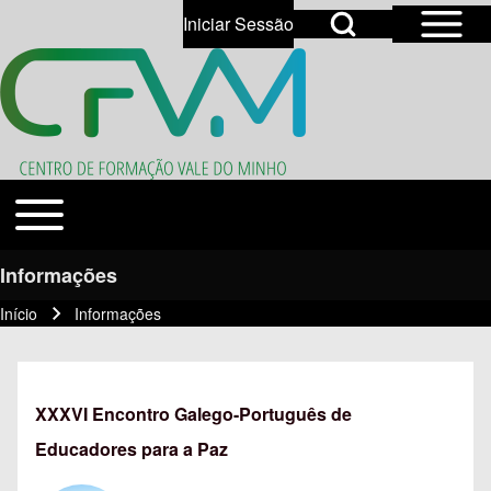
Open Sidebar Mai
Open Search Block
Iniciar Sessão
User account menu
Open login dialog
Search
Toggle main menu
Temas
Close search
Informações
Início
Informações
Navegação estrutural
XXXVI Encontro Galego-Português de
Educadores para a Paz