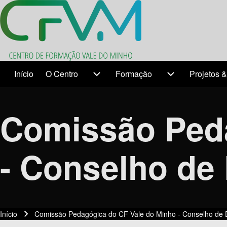
Search
Início
O Centro
Formação
Projetos &
Temas
O Centro sub-navigation
Formação sub-n
Close search
Comissão Peda
- Conselho de 
Início
Comissão Pedagógica do CF Vale do Minho - Conselho de D