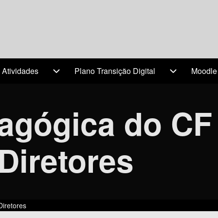
 Atividades
Plano Transição Digital
Moodle
(opens 
avigation
Projetos & Atividades sub-navigation
Plano Transi
gógica do CF 
Diretores
iretores