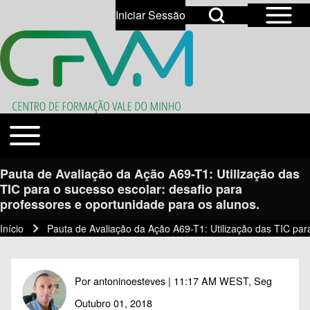
Open Sidebar Mai
Open Search Block
Iniciar Sessão
User account menu
Open login dialog
Search
Toggle main menu
Temas
Close search
Pauta de Avaliação da Ação A69-T1: Utilização das
TIC para o sucesso escolar: desafio para
professores e oportunidade para os alunos.
Início
Pauta de Avaliação da Ação A69-T1: Utilização das TIC para
Navegação estrutural
Por
antoninoesteves
| 11:17 AM WEST, Seg
Outubro 01, 2018