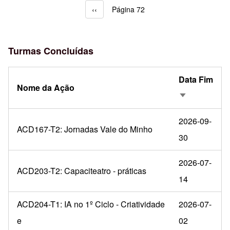
Página anterior
‹‹
Página 72
Paginação
Turmas Concluídas
Data Fim
Nome da Ação
Ordenação a
2026-09-
ACD167-T2: Jornadas Vale do Minho
30
2026-07-
ACD203-T2: Capaciteatro - práticas
14
ACD204-T1: IA no 1º Ciclo - Criatividade
2026-07-
e
02