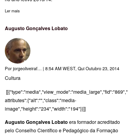
Ler mais
sobre Pauta de Avaliação-A11T5-Plataformas de Gestão de Ap
Augusto Gonçalves Lobato
Por
jorgeoliveiraf…
| 8:54 AM WEST, Qui Outubro 23, 2014
Cultura
[[{"type":"media","view_mode":"media_large","fid":"869","
attributes":{"alt":"","class":"media-
image","height":"234","width":"194"}}]]
Augusto Gonçalves Lobato
era formador acreditado
pelo Conselho Científico e Pedagógico da Formação