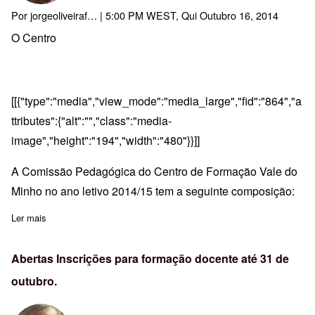
Por
jorgeoliveiraf…
| 5:00 PM WEST, Qui Outubro 16, 2014
O Centro
[[{"type":"media","view_mode":"media_large","fid":"864","a
ttributes":{"alt":"","class":"media-
image","height":"194","width":"480"}}]]
A Comissão Pedagógica do Centro de Formação Vale do
Minho no ano letivo 2014/15 tem a seguinte composição:
Ler mais
sobre Composição da Comissão Pedagógica do CF Vale do Minh
Abertas Inscrições para formação docente até 31 de
outubro.