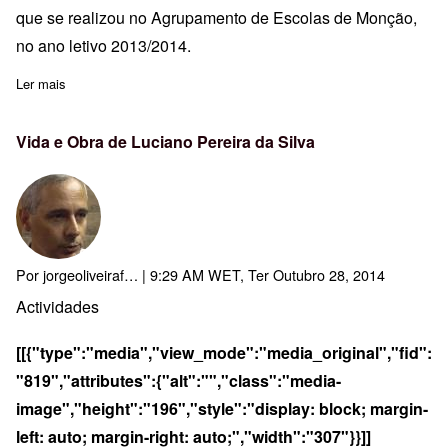
que se realizou no Agrupamento de Escolas de Monção,
no ano letivo 2013/2014.
Ler mais
sobre Certificados A11T5 -" Plataformas de Gestão de Aprendi
Vida e Obra de Luciano Pereira da Silva
Por
jorgeoliveiraf…
| 9:29 AM WET, Ter Outubro 28, 2014
Actividades
[[{"type":"media","view_mode":"media_original","fid":
"819","attributes":{"alt":"","class":"media-
image","height":"196","style":"display: block; margin-
left: auto; margin-right: auto;","width":"307"}}]]