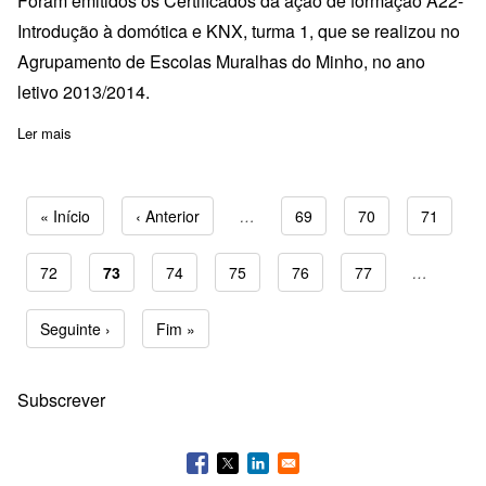
Foram emitidos os Certificados da ação de formação A22-
Introdução à domótica e KNX, turma 1, que se realizou no
Agrupamento de Escolas Muralhas do Minho, no ano
letivo 2013/2014.
Ler mais
sobre Certificados A22T1 - Introdução à Domótica e KNX -Agrup
Primeira página
« Início
Página anterior
‹ Anterior
…
Page
69
Page
70
Page
71
Page
72
Página atual
73
Page
74
Page
75
Page
76
Page
77
…
Paginação
Próxima página
Seguinte ›
Última página
Fim »
Subscrever