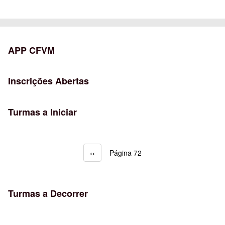
APP CFVM
Inscrições Abertas
Turmas a Iniciar
Página anterior
‹‹
Página 72
Paginação
Turmas a Decorrer