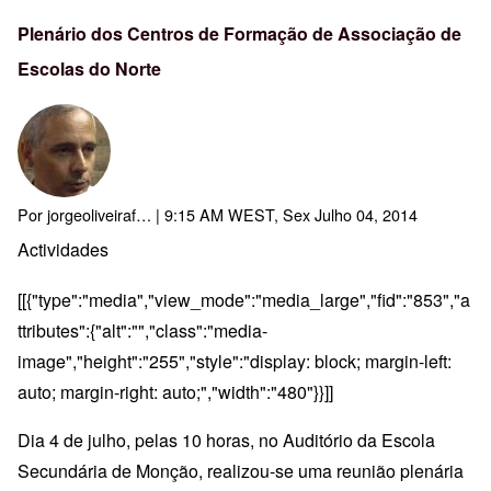
Plenário dos Centros de Formação de Associação de
Escolas do Norte
Por
jorgeoliveiraf…
| 9:15 AM WEST, Sex Julho 04, 2014
Actividades
[[{"type":"media","view_mode":"media_large","fid":"853","a
ttributes":{"alt":"","class":"media-
image","height":"255","style":"display: block; margin-left:
auto; margin-right: auto;","width":"480"}}]]
Dia 4 de julho, pelas 10 horas, no Auditório da Escola
Secundária de Monção, realizou-se uma reunião plenária