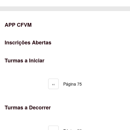
APP CFVM
Inscrições Abertas
Turmas a Iniciar
Página anterior
‹‹
Página 75
Paginação
Turmas a Decorrer