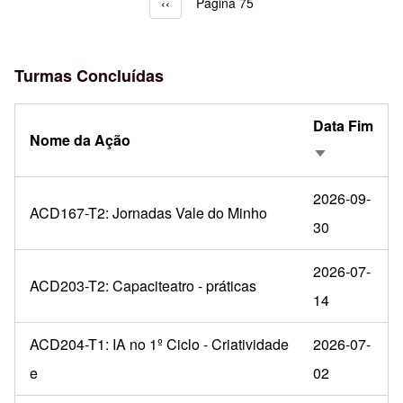
Página anterior
‹‹
Página 75
Paginação
Turmas Concluídas
Data Fim
Nome da Ação
Ordenação a
2026-09-
ACD167-T2: Jornadas Vale do Minho
30
2026-07-
ACD203-T2: Capaciteatro - práticas
14
ACD204-T1: IA no 1º Ciclo - Criatividade
2026-07-
e
02