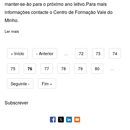
manter-se-ão para o próximo ano letivo.Para mais
informações contacte o Centro de Formação Vale do
Minho.
Ler mais
sobre Adiada formação de "Metas Curriculares de Matemática - 2º
Primeira página
« Início
Página anterior
‹ Anterior
…
Page
72
Page
73
Page
74
Page
75
Página atual
76
Page
77
Page
78
Page
79
Page
80
…
Paginação
Próxima página
Seguinte ›
Última página
Fim »
Subscrever