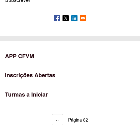
APP CFVM
Inscrições Abertas
Turmas a Iniciar
Página anterior
‹‹
Página 82
Paginação