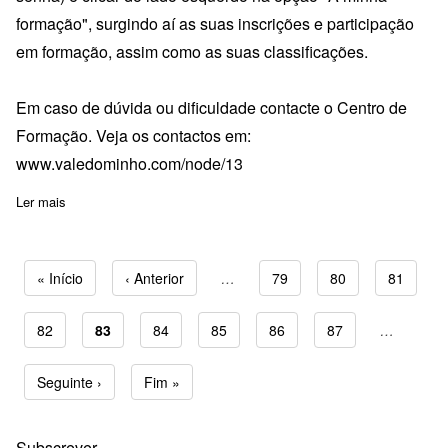
formação", surgindo aí as suas inscrições e participação
em formação, assim como as suas classificações.
Em caso de dúvida ou dificuldade contacte o Centro de
Formação. Veja os contactos em:
www.valedominho.com/node/13
Ler mais
sobre Pauta Avaliação - A11-T3 - Plataformas LMS
Primeira página
« Início
Página anterior
‹ Anterior
…
Page
79
Page
80
Page
81
Page
82
Página atual
83
Page
84
Page
85
Page
86
Page
87
…
Paginação
Próxima página
Seguinte ›
Última página
Fim »
Subscrever