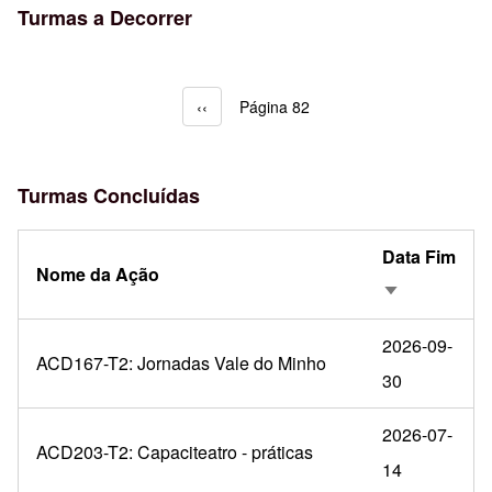
Turmas a Decorrer
Página anterior
‹‹
Página 82
Paginação
Turmas Concluídas
Data Fim
Nome da Ação
Ordenação a
2026-09-
ACD167-T2: Jornadas Vale do Minho
30
2026-07-
ACD203-T2: Capaciteatro - práticas
14