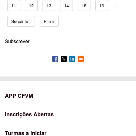
Page
11
Página atual
12
Page
13
Page
14
Page
15
Page
16
…
Paginação
Próxima página
Seguinte ›
Última página
Fim »
Subscrever
APP CFVM
Inscrições Abertas
Turmas a Iniciar