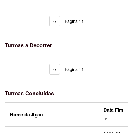
Página anterior
‹‹
Página 11
Paginação
Turmas a Decorrer
Página anterior
‹‹
Página 11
Paginação
Turmas Concluídas
Data Fim
Nome da Ação
Ordenação a