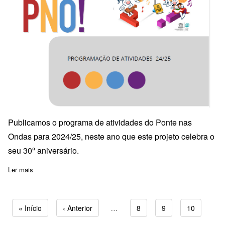
Publicamos o programa de atividades do Ponte nas
Ondas para 2024/25, neste ano que este projeto celebra o
seu 30º aniversário.
Ler mais
sobre Programa de atividades PNO
Primeira página
« Início
Página anterior
‹ Anterior
…
Page
8
Page
9
Page
10