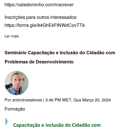
https://valedominho.com/inscrever
Inscrições para outros interessados:
https://forms.gle/84GhEkFtNWdCovTT6
Ler mais
sobre Inscrições: ACD155: 50 anos da revolução de abril
Seminário Capacitação e inclusão do Cidadão com
Problemas de Desenvolvimento
Por
antoninoesteves
| 3:46 PM WET, Qua Março 20, 2024
Formação