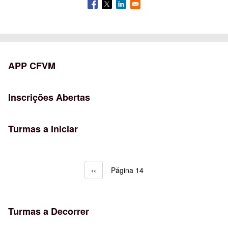
APP CFVM
Inscrições Abertas
Turmas a Iniciar
Página anterior
‹‹
Página 14
Paginação
Turmas a Decorrer