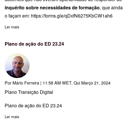
inquérito sobre necessidades de formação
, que ainda
o façam em:
https://forms.gle/qDxfN6275KbCW1ah6
Ler mais
sobre Financiamento Pessoas2030 para CF de Associação de Es
Plano de ação do ED 23.24
Por
Mário Ferreira
| 11:58 AM WET, Qui Março 21, 2024
Plano Transição Digital
Plano de ação do ED 23.24
Ler mais
sobre Plano de ação do ED 23.24