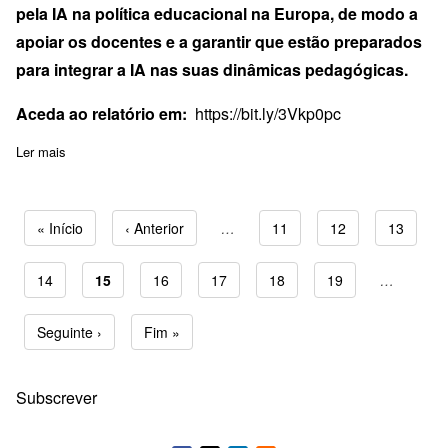
pela IA na política educacional na Europa, de modo a
apoiar os docentes e a garantir que estão preparados
para integrar a IA nas suas dinâmicas pedagógicas.
Aceda ao relatório em:
https://bit.ly/3Vkp0pc
Ler mais
sobre Desenvolvimento Profissional dos Professores na Era da I
Primeira página
« Início
Página anterior
‹ Anterior
…
Page
11
Page
12
Page
13
Page
14
Página atual
15
Page
16
Page
17
Page
18
Page
19
…
Paginação
Próxima página
Seguinte ›
Última página
Fim »
Subscrever