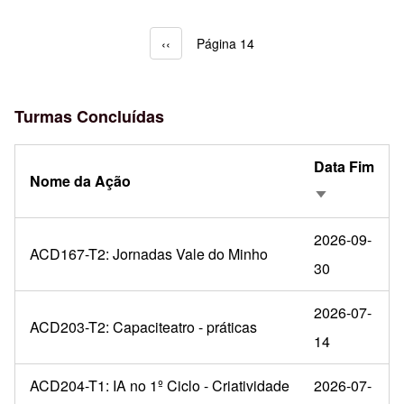
Página anterior
‹‹
Página 14
Paginação
Turmas Concluídas
Data Fim
Nome da Ação
Ordenação a
2026-09-
ACD167-T2: Jornadas Vale do Minho
30
2026-07-
ACD203-T2: Capaciteatro - práticas
14
ACD204-T1: IA no 1º Ciclo - Criatividade
2026-07-