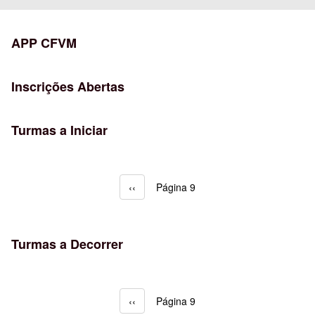
APP CFVM
Inscrições Abertas
Turmas a Iniciar
Página anterior
‹‹
Página 9
Paginação
Turmas a Decorrer
Página anterior
‹‹
Página 9
Paginação