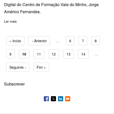
Digital do Centro de Formação Vale do Minho, Jorge
Américo Fernandes.
Ler mais
sobre ACD165-T5: Laboratórios de Educação Digital nas Escolas
Primeira página
« Início
Página anterior
‹ Anterior
…
Page
6
Page
7
Page
8
Page
9
Página atual
10
Page
11
Page
12
Page
13
Page
14
…
Paginação
Próxima página
Seguinte ›
Última página
Fim »
Subscrever